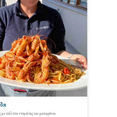
δα
ς με σάλτσα ντομάτας και μακαρόνια.