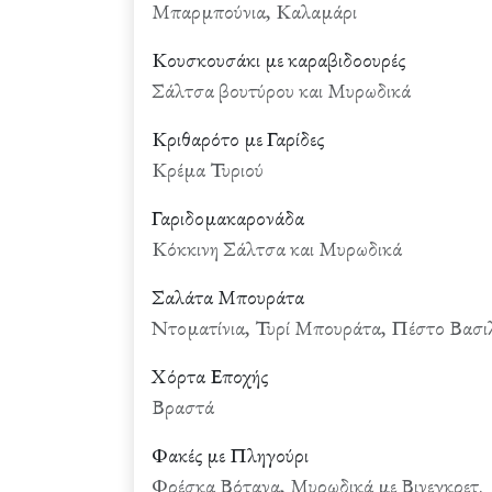
Μπαρμπούνια, Καλαμάρι
Κουσκουσάκι με καραβιδοουρές
Σάλτσα βουτύρου και Μυρωδικά
Κριθαρότο με Γαρίδες
Κρέμα Τυριού
Γαριδομακαρονάδα
Κόκκινη Σάλτσα και Μυρωδικά
Σαλάτα Μπουράτα
Ντοματίνια, Τυρί Μπουράτα, Πέστο Βασιλι
Χόρτα Εποχής
Βραστά
Φακές με Πληγούρι
Φρέσκα Βότανα, Μυρωδικά με Βινεγκρετ.