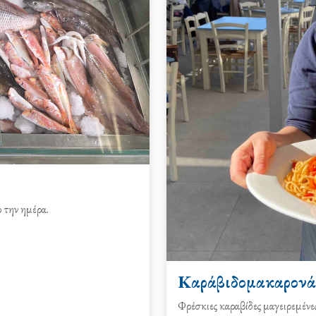
 την ημέρα.
Καράβιδομακαρονά
Φρέσκιες καραβίδες μαγειρεμένε