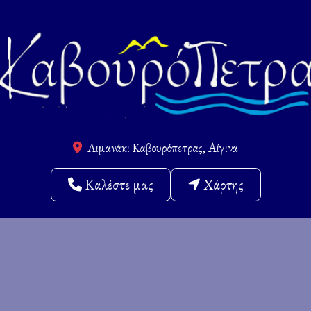
Λιμανάκι Καβουρόπετρας, Αίγινα
Καλέστε μας
Χάρτης