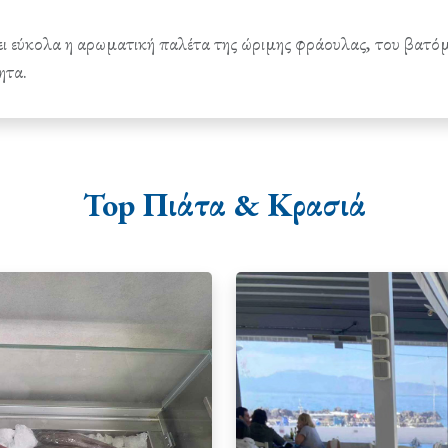
ει εύκολα η αρωματική παλέτα της ώριμης φράουλας, του βατό
ητα.
Top Πιάτα & Κρασιά